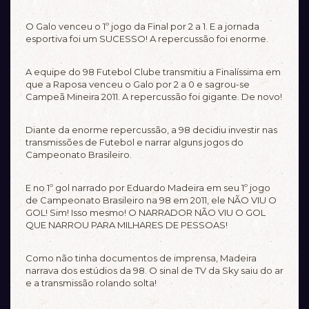
O Galo venceu o 1º jogo da Final por 2 a 1. E a jornada
esportiva foi um SUCESSO! A repercussão foi enorme.
A equipe do 98 Futebol Clube transmitiu a Finalíssima em
que a Raposa venceu o Galo por 2 a 0 e sagrou-se
Campeã Mineira 2011. A repercussão foi gigante. De novo!
Diante da enorme repercussão, a 98 decidiu investir nas
transmissões de Futebol e narrar alguns jogos do
Campeonato Brasileiro.
E no 1º gol narrado por Eduardo Madeira em seu 1º jogo
de Campeonato Brasileiro na 98 em 2011, ele NÃO VIU O
GOL! Sim! Isso mesmo! O NARRADOR NÃO VIU O GOL
QUE NARROU PARA MILHARES DE PESSOAS!
Como não tinha documentos de imprensa, Madeira
narrava dos estúdios da 98. O sinal de TV da Sky saiu do ar
e a transmissão rolando solta!