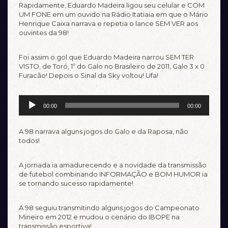
Rapidamente, Eduardo Madeira ligou seu celular e COM
UM FONE em um ouvido na Rádio Itatiaia em que o Mário
Henrique Caixa narrava e repetia o lance SEM VER aos
ouvintes da 98!
Foi assim o gol que Eduardo Madeira narrou SEM TER
VISTO, de Toró, 1º do Galo no Brasileiro de 2011, Galo 3 x 0
Furacão! Depois o Sinal da Sky voltou! Ufa!
Tocador
00:00
00:00
de
áudio
A 98 narrava alguns jogos do Galo e da Raposa, não
todos!
A jornada ia amadurecendo e a novidade da transmissão
de futebol combinando INFORMAÇÃO e BOM HUMOR ia
se tornando sucesso rapidamente!
A 98 seguiu transmitindo alguns jogos do Campeonato
Mineiro em 2012 e mudou o cenário do IBOPE na
transmissão esportiva!