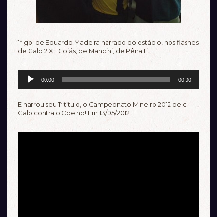
1º gol de Eduardo Madeira narrado do estádio, nos flashes
de Galo 2 X 1 Goiás, de Mancini, de Pênalti.
Tocador
00:00
00:00
de
áudio
E narrou seu 1º título, o Campeonato Mineiro 2012 pelo
Galo contra o Coelho! Em 13/05/2012