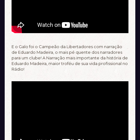
E o Galo foi o Campeão da Libertadores com narração
de Eduardo Madeira, o mais pé quente dos narradores
para um clube! A Narração mais importante da história de
Eduardo Madeira, maior troféu de sua vida profissional no
Rádio!