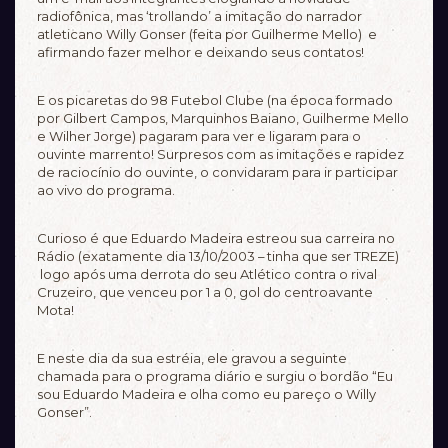
radiofônica, mas ‘trollando’ a imitação do narrador
atleticano Willy Gonser (feita por Guilherme Mello) e
afirmando fazer melhor e deixando seus contatos!
E os picaretas do 98 Futebol Clube (na época formado
por Gilbert Campos, Marquinhos Baiano, Guilherme Mello
e Wilher Jorge) pagaram para ver e ligaram para o
ouvinte marrento! Surpresos com as imitações e rapidez
de raciocínio do ouvinte, o convidaram para ir participar
ao vivo do programa.
Curioso é que Eduardo Madeira estreou sua carreira no
Rádio (exatamente dia 13/10/2003 – tinha que ser TREZE)
logo após uma derrota do seu Atlético contra o rival
Cruzeiro, que venceu por 1 a 0, gol do centroavante
Mota!
E neste dia da sua estréia, ele gravou a seguinte
chamada para o programa diário e surgiu o bordão “Eu
sou Eduardo Madeira e olha como eu pareço o Willy
Gonser”.