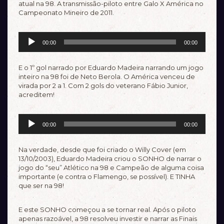
atual na 98. A transmissão-piloto entre Galo X América no
Campeonato Mineiro de 2011.
Tocador
00:00
00:00
de
áudio
E o 1º gol narrado por Eduardo Madeira narrando um jogo
inteiro na 98 foi de Neto Berola. O América venceu de
virada por 2 a 1. Com 2 gols do veterano Fábio Junior,
acreditem!
Tocador
00:00
00:00
de
áudio
Na verdade, desde que foi criado o Willy Cover (em
13/10/2003), Eduardo Madeira criou o SONHO de narrar o
jogo do “seu” Atlético na 98 e Campeão de alguma coisa
importante (e contra o Flamengo, se possível). E TINHA
que ser na 98!
E este SONHO começou a se tornar real. Após o piloto
apenas razoável, a 98 resolveu investir e narrar as Finais