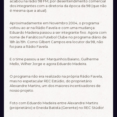
acabou na rádio 98 FM, por desentendimento comercial
dos integrantes com a diretoria da época da 98 (que não
é mesma que a atual).
Aproximadamente em Novembro 2004, o programa
voltou ao ar na Rádio Favela e com uma mudança:
Eduardo Madeira passou a ser integrante fixo. Agora com
nome de Fanáticos Futebol Clube no programa diário de
18h às 19h. Como Gilbert Campos era locutor da 98, não
foi para a Rádio Favela.
E o time passou a ser: Marquinhos Baiano, Guilherme
Mello, Wilher Jorge e agora Eduardo Madeira.
O programa não era realizado na própria Rádio Favela,
mas no espetacular REC Estúdio, do proprietário
Alexandre Martins, um dos maiores incentivadores de
nosso projeto.
Foto com Eduardo Madeira entre Alexandre Martins
(proprietário) e Eneida Batista (Gerente) no REC Stúdio!