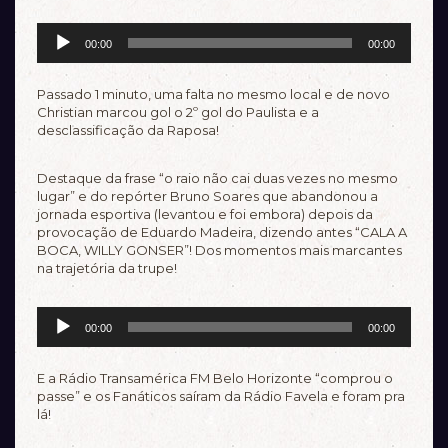
Tocador
00:00
00:00
de
áudio
Passado 1 minuto, uma falta no mesmo local e de novo
Christian marcou gol o 2º gol do Paulista e a
desclassificação da Raposa!
Destaque da frase “o raio não cai duas vezes no mesmo
lugar” e do repórter Bruno Soares que abandonou a
jornada esportiva (levantou e foi embora) depois da
provocação de Eduardo Madeira, dizendo antes “CALA A
BOCA, WILLY GONSER”! Dos momentos mais marcantes
na trajetória da trupe!
Tocador
00:00
00:00
de
áudio
E a Rádio Transamérica FM Belo Horizonte “comprou o
passe” e os Fanáticos saíram da Rádio Favela e foram pra
lá!