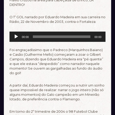
Flávio cruzou na área para cabeçada de Enrico, LÁ
DENTRO!
O 1º GOL narrado por Eduardo Madeira em sua carreira no
Rádio, 22 de Novembro de 2003, contra o Fortaleza:
Tocador
00:00
00:00
de
áudio
Foi engraçadíssimo que o Padreco (Marquinhos Baiano)
e Casão (Guilherme Mello) começaram a zoar o Gilbert
Campos, dizendo que Eduardo Madeira era “pé quente”
e que ele estava “despedido” como narrador naquele
momento! Se ouvem as gargalhadas ao fundo do áudio
do gol!
A partir daí, Eduardo Madeira começou a nutrir um sonho
quase impossível de realizar: narrar o jogo inteiro (não só
alguns momentos) do Galo campeão em um Mineirão
lotado, de preferência contra o Flamengo.
Em torno do 2º trimestre de 2004 o 98 Futebol Clube