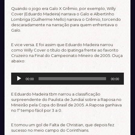
Quando o jogo era Galo X Grêmio, por exemplo, Willy
Cover (Eduardo Madeira) narrava o Galo e Albertinho
Lombriga (Guilherme Mello) narrava o Grêmio, torcendo
descaradamente na narração para quem enfrentava o
Galo.
E vice versa. E foi assim que Eduardo Madeira narrou
como Willy Cover o título do Ipatinga frente ao favorito
Cruzeiro na Final do Campeonato Mineiro de 2005. Ouça
abaixo:
Tocador
00:00
00:00
de
áudio
E Eduardo Madeira tbm narrou a classificação
surpreendente do Paulista de Jundiaí sobre a Raposa no
Mineirão pela Copa do Brasil de 2005. A Raposa ganhava
no 1º tempo fácil por 3 a 0.
E tomou um gol de Falta de Christian, que depois fez
sucesso no meio campo do Corinthians.