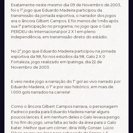
Exatamente neste mesmo dia 09 de Novembro de 2003,
foi o 1º jogo que Eduardo Madeira participou da
transmissão da jornada esportiva, o narrador dos jogos
era o âncora Gilbert Campos. E foi menos de 1 mês após
sua 1ª participação no programa, no jogo que o Galo
PERDEU do Internacional por 2 X 1 em pleno
Independência, em transmissão direto do estádio.
No 2º jogo que Eduardo Madeira participou na jornada
esportiva da 98, foi nos estúdios da 98, Galo 2 X 0
Fortaleza, jogo realizado em Ipatinga, dia 22 de
Novembro de 2003.
E veio neste jogo a narração do 1º gol ao vivo narrado por
Eduardo Madeira, o 1º e por isso histórico, em mais de
1.000 gols narrados na carreira!
Como o âncora Gilbert Campos narrava, o personagem
Padreco pedia para Eduardo Madeira narrar alguns
poucos lances. E em nenhum deles o Galo levava perigo.
E no fim do jogo, uma falta ao lado da área para o Galo
bater. Melhor que um córner, diria Willy Gonser. Lúcio