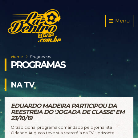
Menu
Home
Programas
PROGRAMAS
NA TV
EDUARDO MADEIRA PARTICIPOU DA
REESTRÉIA DO ‘JOGADA DE CLASSE’ EM
23/10/19
O tradicional programa comandado pelo jornalista
Orlando Augusto teve sua reestréia na TV Horizonte!