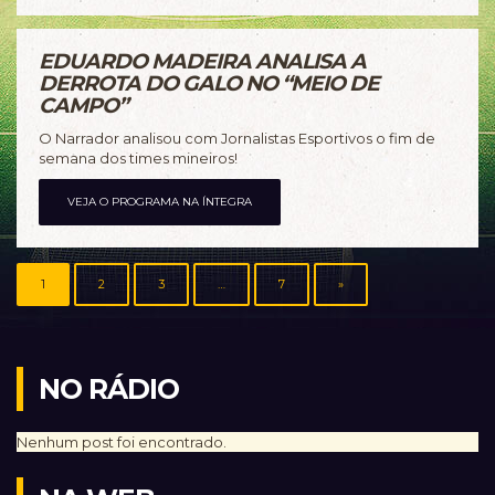
EDUARDO MADEIRA ANALISA A
DERROTA DO GALO NO “MEIO DE
CAMPO”
O Narrador analisou com Jornalistas Esportivos o fim de
semana dos times mineiros!
VEJA O PROGRAMA NA ÍNTEGRA
1
2
3
…
7
»
NO RÁDIO
Nenhum post foi encontrado.