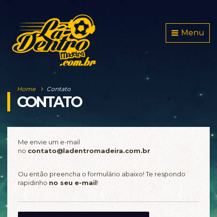
Menu
Home
Contato
CONTATO
Me envie um e-mail
no
contato@ladentromadeira.com.br
Ou então preencha o formulário abaixo! Te respondo
rapidinho
no seu e-mail
!