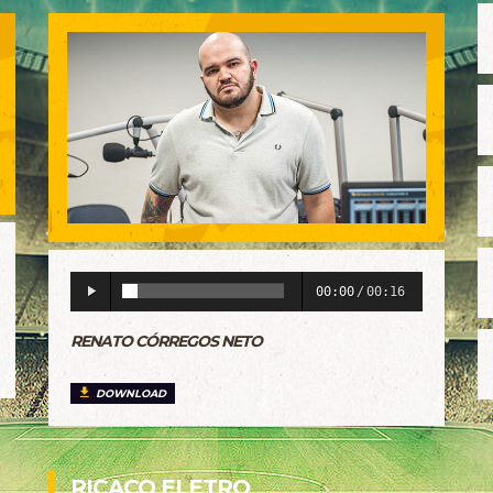
00:00
/
00:16
RENATO CÓRREGOS NETO
DOWNLOAD
RICAÇO ELETRO