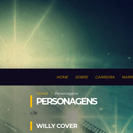
HOME
SOBRE
CARREIRA
NARR
Home
Personagens
PERSONAGENS
WILLY COVER