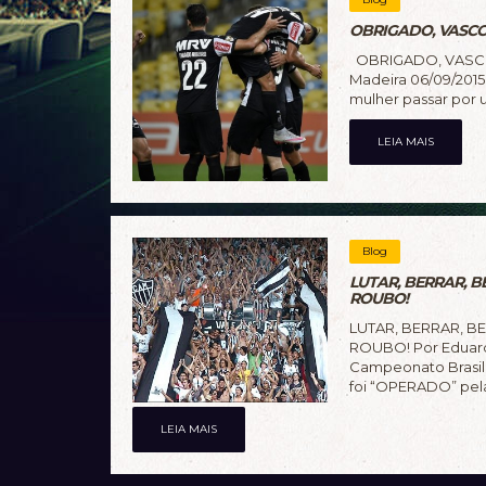
OBRIGADO, VASCO
OBRIGADO, VASCO
Madeira 06/09/2015
mulher passar por u
LEIA MAIS
Blog
LUTAR, BERRAR, B
ROUBO!
LUTAR, BERRAR, B
ROUBO! Por Eduard
Campeonato Brasile
foi “OPERADO” pela
LEIA MAIS