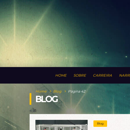
HOME
SOBRE
CARREIRA
NARR
Home
Blog
Página 42
BLOG
Blog