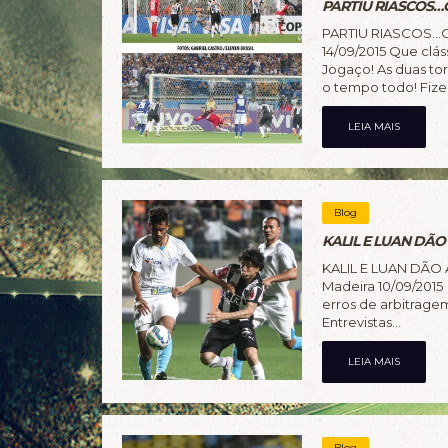
PARTIU RIASCOS…
PARTIU RIASCOS…O
14/09/2015 Que clá
Jogaço! As duas to
o tempo todo! Fize
LEIA MAIS
Blog
KALIL E LUAN DÃO
KALIL E LUAN DÃO
Madeira 10/09/2015
erros de arbitrage
Entrevistas...
LEIA MAIS
Blog